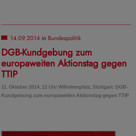
müssen. Youtube legt aber auch in anderen Cookies nicht-
Nutzungsinformationen ab. Möchten Sie dies verhindern, so
Speichern von Cookies im Browser blockieren.
Weitere Informationen zum Datenschutz bei „Youtube“ finden 
Datenschutzerklärung des Anbieters unter:
14.09.2014
in
Bundespolitik
https://www.google.de/intl/de/policies/privacy/
DGB-Kundgebung zum
europaweiten Aktionstag gegen
TTIP
11. Oktober 2014, 12 Uhr Wilhelmsplatz, Stuttgart: DGB-
Kundgebung zum europaweiten Aktionstag gegen TTIP