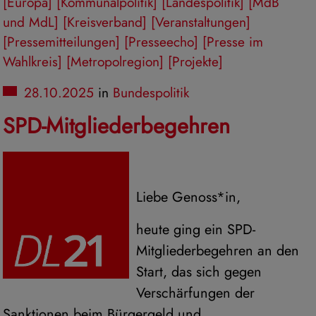
[Europa]
[Kommunalpolitik]
[Landespolitik]
[MdB
und MdL]
[Kreisverband]
[Veranstaltungen]
[Pressemitteilungen]
[Presseecho]
[Presse im
Wahlkreis]
[Metropolregion]
[Projekte]
28.10.2025
in
Bundespolitik
SPD-Mitgliederbegehren
Liebe Genoss*in,
heute ging ein SPD-
Mitgliederbegehren an den
Start, das sich gegen
Verschärfungen der
Sanktionen beim Bürgergeld und