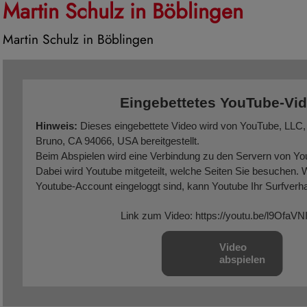
Martin Schulz in Böblingen
Martin Schulz in Böblingen
Eingebettetes YouTube-Vi
Hinweis:
Dieses eingebettete Video wird von YouTube, LLC,
Bruno, CA 94066, USA bereitgestellt.
Beim Abspielen wird eine Verbindung zu den Servern von You
Dabei wird Youtube mitgeteilt, welche Seiten Sie besuchen. 
Youtube-Account eingeloggt sind, kann Youtube Ihr Surfverha
zuzuordnen. Dies verhindern Sie, indem Sie sich vorher aus
Link zum Video: https://youtu.be/l9OfaVN
Account ausloggen.
Wird ein Youtube-Video gestartet, setzt der Anbieter Cookies
Video
das Nutzerverhalten sammeln.
abspielen
Wer das Speichern von Cookies für das Google-Ad-Programm 
auch beim Anschauen von Youtube-Videos mit keinen solch