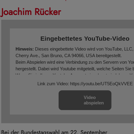
Joachim Rücker
Eingebettetes YouTube-Video
Hinweis:
Dieses eingebettete Video wird von YouTube, LLC,
Cherry Ave., San Bruno, CA 94066, USA bereitgestellt.
Beim Abspielen wird eine Verbindung zu den Servern von Yo
hergestellt. Dabei wird Youtube mitgeteilt, welche Seiten Sie
Wenn Sie in Ihrem Youtube-Account eingeloggt sind, kann Yo
Surfverhalten Ihnen persönlich zuzuordnen. Dies verhindern 
Link zum Video: https://youtu.be/UT5EoQkVVEE
Sie sich vorher aus Ihrem Youtube-Account ausloggen.
Video
Wird ein Youtube-Video gestartet, setzt der Anbieter Cookies 
abspielen
Hinweise über das Nutzerverhalten sammeln.
Wer das Speichern von Cookies für das Google-Ad-Progra
deaktiviert hat, wird auch beim Anschauen von Youtube-Vide
keinen solchen Cookies rechnen müssen. Youtube legt aber 
Bei der Bundestagswahl am 22. September