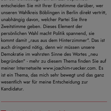
anderen Cookies nicht-personenbezogene Nutzungsinformat
entscheiden Sie mit Ihrer Erststimme darüber, wer
Möchten Sie dies verhindern, so müssen Sie das Speichern
unseren Wahlkreis Böblingen in Berlin direkt vertritt,
Cookies im Browser blockieren.
unabhängig davon, welcher Partei Sie Ihre
Weitere Informationen zum Datenschutz bei „Youtube“ finden 
Zweitstimme geben. Dieses Element der
Datenschutzerklärung des Anbieters unter:
persönlichen Wahl macht Politik spannend, sie
https://www.google.de/intl/de/policies/privacy/
kommt damit „raus aus dem Hinterzimmer". Das ist
auch dringend nötig, denn wir müssen unsere
Demokratie im wahrsten Sinne des Wortes „neu
begründen" - mehr zu diesem Thema finden Sie auf
meiner Internetseite www.joachim-ruecker.com. Es
ist ein Thema, das mich sehr bewegt und das ganz
wesentlich war für meine Entscheidung zur
Kandidatur.