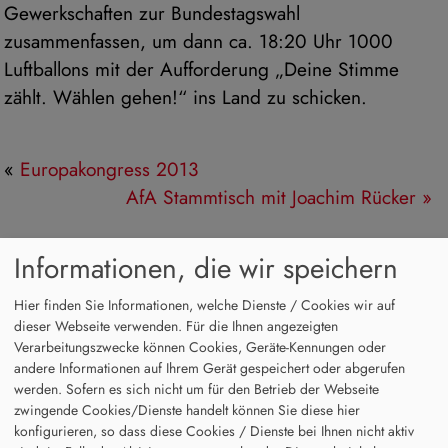
Gewerkschaften zur Bundestagswahl
zusammenfassen, um dann ca. 18:20 Uhr 1000
Luftballons mit der Aufforderung „Deine Stimme
zählt. Wählen gehen!“ ins Land zu schicken.
«
Europakongress 2013
AfA Stammtisch mit Joachim Rücker
»
Counter
Informationen, die wir speichern
Besucher:
462102
Hier finden Sie Informationen, welche Dienste / Cookies wir auf
dieser Webseite verwenden. Für die Ihnen angezeigten
Heute:
30
Verarbeitungszwecke können Cookies, Geräte-Kennungen oder
Online:
1
andere Informationen auf Ihrem Gerät gespeichert oder abgerufen
werden. Sofern es sich nicht um für den Betrieb der Webseite
Kalenderblock-Block-Heute
zwingende Cookies/Dienste handelt können Sie diese hier
konfigurieren, so dass diese Cookies / Dienste bei Ihnen nicht aktiv